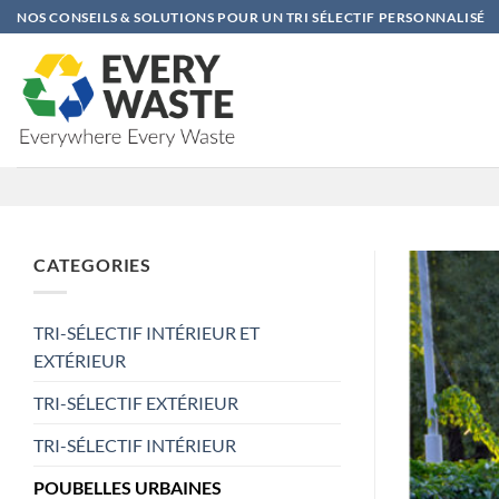
Passer
NOS CONSEILS & SOLUTIONS POUR UN TRI SÉLECTIF PERSONNALISÉ
au
contenu
CATEGORIES
TRI-SÉLECTIF INTÉRIEUR ET
EXTÉRIEUR
TRI-SÉLECTIF EXTÉRIEUR
TRI-SÉLECTIF INTÉRIEUR
POUBELLES URBAINES