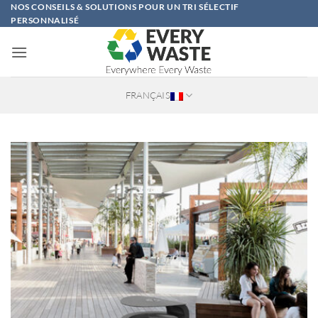
Passer
NOS CONSEILS & SOLUTIONS POUR UN TRI SÉLECTIF
PERSONNALISÉ
au
contenu
FRANÇAIS