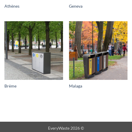
Athènes
Geneva
Brëme
Malaga
EveryWaste 2026 ©