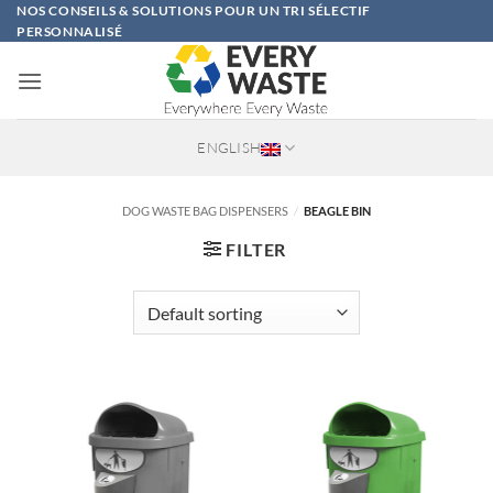
Skip
NOS CONSEILS & SOLUTIONS POUR UN TRI SÉLECTIF
PERSONNALISÉ
to
content
ENGLISH
DOG WASTE BAG DISPENSERS
/
BEAGLE BIN
FILTER