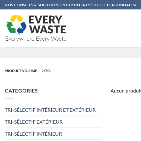
Passer
NOS CONSEILS & SOLUTIONS POUR UN TRI SÉLECTIF PERSONNALISÉ
au
contenu
PRODUCT VOLUME
/
2X50L
CATEGORIES
Aucun produit
TRI-SÉLECTIF INTÉRIEUR ET EXTÉRIEUR
TRI-SÉLECTIF EXTÉRIEUR
TRI-SÉLECTIF INTÉRIEUR