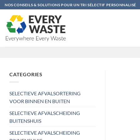
Ga
NOS CONSEILS & SOLUTIONS POUR UN TRI SÉLECTIF PERSONNALISÉ
naar
inhoud
CATEGORIES
SELECTIEVE AFVALSORTERING
VOOR BINNEN EN BUITEN
SELECTIEVE AFVALSCHEIDING
BUITENSHUIS
SELECTIEVE AFVALSCHEIDING