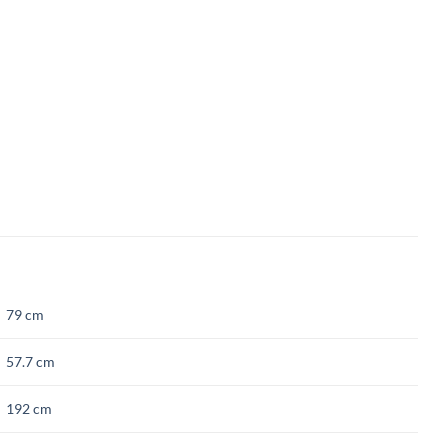
79 cm
57.7 cm
192 cm