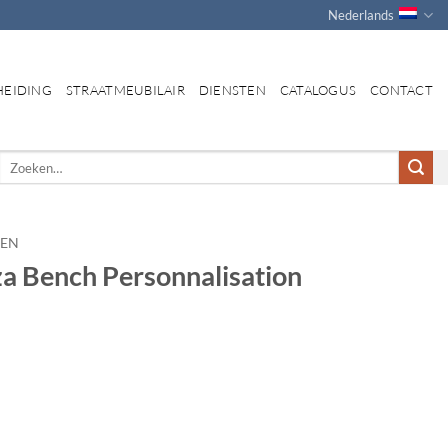
Nederlands
HEIDING
STRAATMEUBILAIR
DIENSTEN
CATALOGUS
CONTACT
Zoeken
naar:
EN
za Bench Personnalisation