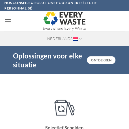
Ga
NOS CONSEILS & SOLUTIONS POUR UN TRI SÉLECTIF
PERSONNALISÉ
naar
inhoud
NEDERLANDS
Oplossingen voor elke
ONTDEKKEN
situatie
Selectief Scheiden