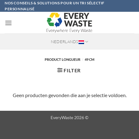
Ga
NOS CONSEILS & SOLUTIONS POUR UN TRI SÉLECTIF
PERSONNALISÉ
naar
inhoud
NEDERLANDS
PRODUCT LONGUEUR
/
49 CM
FILTER
Geen producten gevonden die aan je selectie voldoen.
EveryWaste 2026 ©