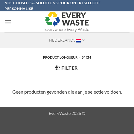
Ga
NOS CONSEILS & SOLUTIONS POUR UN TRI SÉLECTIF
PERSONNALISÉ
naar
inhoud
NEDERLANDS
PRODUCT LONGUEUR
/
34 CM
FILTER
Geen producten gevonden die aan je selectie voldoen.
EveryWaste 2026 ©