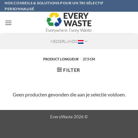
Ga
NOS CONSEILS & SOLUTIONS POUR UN TRI SÉLECTIF
PERSONNALISÉ
naar
inhoud
NEDERLANDS
PRODUCT LONGUEUR
/
27.5 CM
FILTER
Geen producten gevonden die aan je selectie voldoen.
EveryWaste 2026 ©