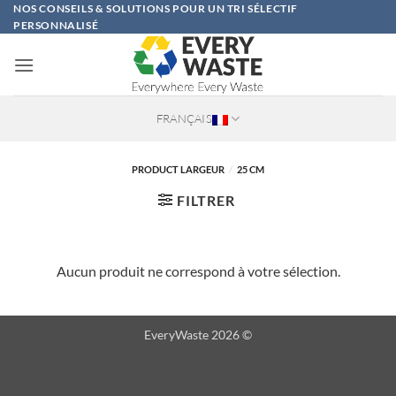
Passer
NOS CONSEILS & SOLUTIONS POUR UN TRI SÉLECTIF
PERSONNALISÉ
au
contenu
FRANÇAIS
PRODUCT LARGEUR
/
25 CM
FILTRER
Aucun produit ne correspond à votre sélection.
EveryWaste 2026 ©