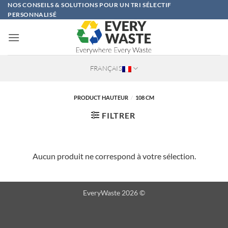
Passer
NOS CONSEILS & SOLUTIONS POUR UN TRI SÉLECTIF
PERSONNALISÉ
au
contenu
FRANÇAIS
PRODUCT HAUTEUR
/
108 CM
FILTRER
Aucun produit ne correspond à votre sélection.
EveryWaste 2026 ©