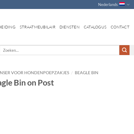
Nederlands
HEIDING
STRAATMEUBILAIR
DIENSTEN
CATALOGUS
CONTACT
Zoeken
naar:
/
ENSER VOOR HONDENPOEPZAKJES
BEAGLE BIN
gle Bin on Post