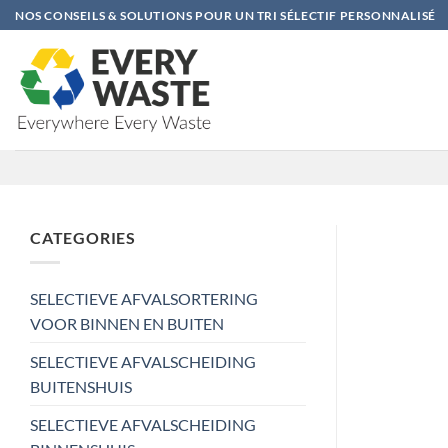
Ga
NOS CONSEILS & SOLUTIONS POUR UN TRI SÉLECTIF PERSONNALISÉ
naar
inhoud
CATEGORIES
SELECTIEVE AFVALSORTERING
VOOR BINNEN EN BUITEN
SELECTIEVE AFVALSCHEIDING
BUITENSHUIS
SELECTIEVE AFVALSCHEIDING